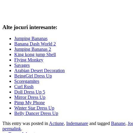
Alte jocuri interesante:
Jumping Bananas
Banana Dash World 2
Jumping Bananas 2
King kong jump Shell
Flying Monkey
Savages
Arabian Desert Decoration
BeingGirl Dress Up
Scoregamites
Curl Rush
Doll Dress Up 5
Mirror Dress Up
Pimp My Phone
Winter Star Dress Up
Belly Dancer Dress Up
This entry was posted in
Actiune
,
Indemanare
and tagged
Banane
,
Jo
permalink
.