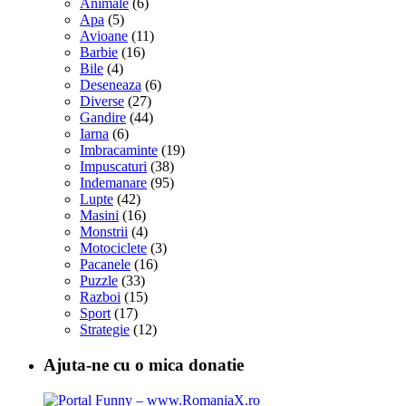
Animale
(6)
Apa
(5)
Avioane
(11)
Barbie
(16)
Bile
(4)
Deseneaza
(6)
Diverse
(27)
Gandire
(44)
Iarna
(6)
Imbracaminte
(19)
Impuscaturi
(38)
Indemanare
(95)
Lupte
(42)
Masini
(16)
Monstrii
(4)
Motociclete
(3)
Pacanele
(16)
Puzzle
(33)
Razboi
(15)
Sport
(17)
Strategie
(12)
Ajuta-ne cu o mica donatie