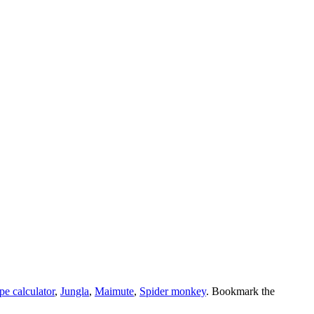
pe calculator
,
Jungla
,
Maimute
,
Spider monkey
. Bookmark the