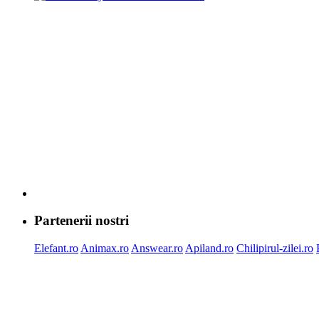
Partenerii nostri
Elefant.ro
Animax.ro
Answear.ro
Apiland.ro
Chilipirul-zilei.ro