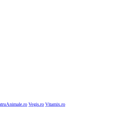
truAnimale.ro
Vegis.ro
Vitamix.ro