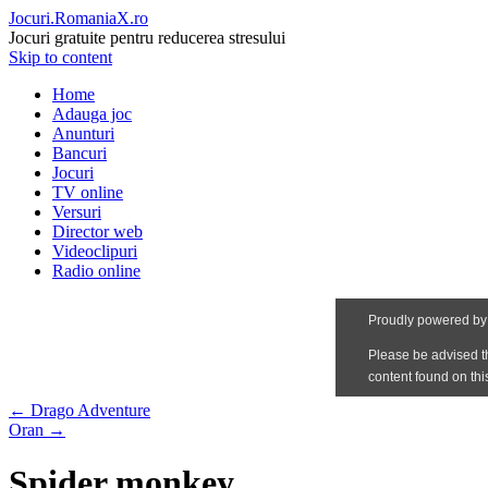
Jocuri.RomaniaX.ro
Jocuri gratuite pentru reducerea stresului
Skip to content
Home
Adauga joc
Anunturi
Bancuri
Jocuri
TV online
Versuri
Director web
Videoclipuri
Radio online
←
Drago Adventure
Oran
→
Spider monkey